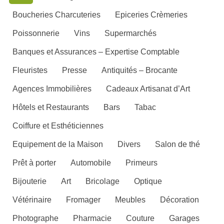
Boucheries Charcuteries
Epiceries Crèmeries
Poissonnerie
Vins
Supermarchés
Banques et Assurances – Expertise Comptable
Fleuristes
Presse
Antiquités – Brocante
Agences Immobilières
Cadeaux Artisanat d’Art
Hôtels et Restaurants
Bars
Tabac
Coiffure et Esthéticiennes
Equipement de la Maison
Divers
Salon de thé
Prêt à porter
Automobile
Primeurs
Bijouterie
Art
Bricolage
Optique
Vétérinaire
Fromager
Meubles
Décoration
Photographe
Pharmacie
Couture
Garages