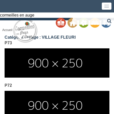
cormeilles en auge
Accueil
P73
Catégories Image :
VILLAGE FLEURI
P73
P72