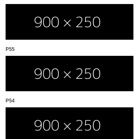
P55
P54