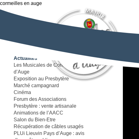
cormeilles en auge
Mairie
Patrimoin
Accueil
Batterie – Fanfare Les Enfants de la Calonne
Catégo
Actualités
Batter
Les Musicales de Cormeilles en Pays
d’Auge
Exposition au Presbytère
Marché campagnard
Cinéma
Forum des Associations
Presbytère : vente artisanale
Animations de l’AACC
Salon du Bien-Etre
Récupération de câbles usagés
PLUi Lieuvin Pays d’Auge : avis