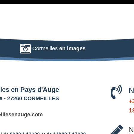
Cormeilles
en images
lles en Pays d'Auge
N
aye - 27260 CORMEILLES
+
1
illesenauge.com
N