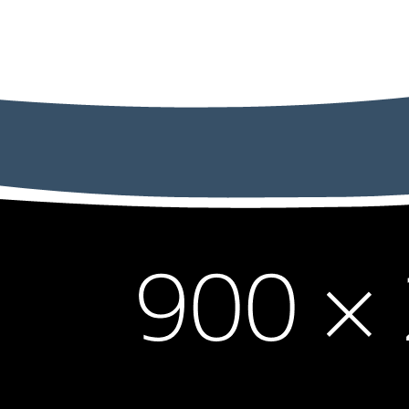
e & Tourisme
Cadre de vie
Animations &
Evènements
ries Association :
Musique
ie – Fanfare Les Enfants de la Calonne